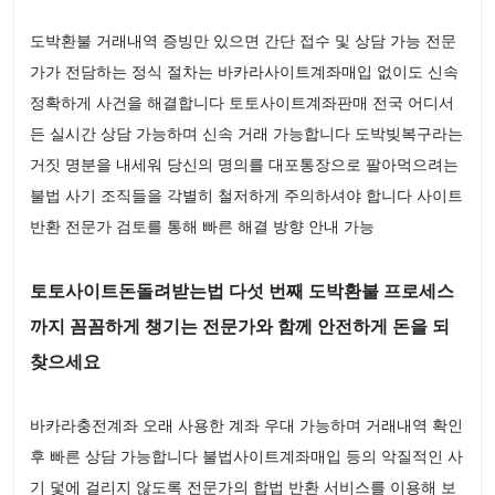
도박환불 거래내역 증빙만 있으면 간단 접수 및 상담 가능 전문
가가 전담하는 정식 절차는 바카라사이트계좌매입 없이도 신속
정확하게 사건을 해결합니다 토토사이트계좌판매 전국 어디서
든 실시간 상담 가능하며 신속 거래 가능합니다 도박빚복구라는
거짓 명분을 내세워 당신의 명의를 대포통장으로 팔아먹으려는
불법 사기 조직들을 각별히 철저하게 주의하셔야 합니다 사이트
반환 전문가 검토를 통해 빠른 해결 방향 안내 가능
토토사이트돈돌려받는법 다섯 번째 도박환불 프로세스
까지 꼼꼼하게 챙기는 전문가와 함께 안전하게 돈을 되
찾으세요
바카라충전계좌 오래 사용한 계좌 우대 가능하며 거래내역 확인
후 빠른 상담 가능합니다 불법사이트계좌매입 등의 악질적인 사
기 덫에 걸리지 않도록 전문가의 합법 반환 서비스를 이용해 보