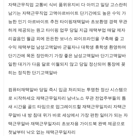
자택근무직업 교통비 식비 품위유지비 다 아끼고 일당 고스란히
남기는 자택근무직업 고액아르바이트 단기간에도 높은 수익 가
능한 인기 아르바이트 추천 타이핑재택알바 초보환영 경력 무관
하게 제공되는 원고 타이핑 업무 당일 지급 재택부업 매달 제자
리걸음인 월급 외에 든든한 보너스 파이프라인을 구축해 줄 고
수익 재택부업 남성고액알바 군필자나 대학생 휴학생 환영하며
단기간에 목돈 장만하기 가장 좋은 남성고액알바 단기고액알바
일한 대가가 다음 달로 이월되지 않고 당일 정산되어 통장에 꽂
히는 정직한 단기고액알바
컴퓨터재택알바 당일 즉시 입금 처리되는 투명한 정산 시스템으
로 시작하세요 재택근무일자리 남녀노소 무관 전업주부들의 틈
새 시간을 골드 타임으로 업그레이드할 재택근무일자리 자택근
무알바 내 방 침대 위가 바로 세상에서 가장 편한 일터가 되는 자
택근무알바 재택근무일자리 초보자용 가이드북 완벽 제공으로
첫날부터 낙오 없는 재택근무일자리