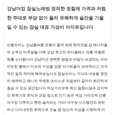
강남더킹 잠실노래방 정직한 정찰제 가격과 저렴
한 주대로 부담 없이 들러 유쾌하게 술잔을 기울
일 수 있는 잠실 대표 가성비 아지트입니다
선릉쓰리노 강남룸싸롱 전통의 품격 위에 현직모델 급 매니저들
의 눈부신 비주얼을 더해 강남 최고의 하이클래스 정통 유흥문
화를 선사합니다 강남미션 완벽한 방음과 비밀이 보장되는 프라
이빗한 룸에서 미모와 지성을 갖춘 아가씨들의 파격적이고 자극
적인 밀착 케어에 빠져보십시오 잠실쓰리노 가식과 내숭을 완전
히 배제하고 매니저 무제한 초이스로 처음부터 끝까지 화끈하게
즐길 수 있는 공간입니다 역삼가라오케 최신 음향시설과 감각적
인 분위기로 회식과 모임 장소로 인기 높은 역삼 가라오케 선릉
야구장 지루하고 뻔한 술자리는 가라! 야구장 시스템만의 짜릿
하고 다이내믹한 화력으로 오늘 밤 당신의 이성을 시원하게 마