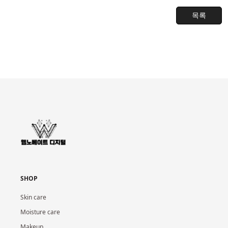
목록
SHOP
Skin care
Moisture care
Makeup