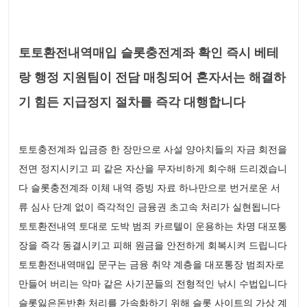
토토환전내역매입 슬롯충전계좌 확인 즉시 베테
랑 행정 지원팀이 전담 매칭되어 혼자서는 해결하
기 힘든 지급정지 절차를 즉각 대행합니다
토토충전계좌 입금증 한 장만으로 사설 양아치들의 자금 회전을
전면 정지시키고 피 같은 자산을 무자비하게 회수해 드리겠습니
다 슬롯충전계좌 이체 내역 증빙 자료 하나만으로 번거로운 서
류 심사 단계 없이 즉각적인 금융권 초고속 처리가 실현됩니다
토토환전내역 토대로 도박 범죄 카르텔이 운용하는 차명 대포통
장을 즉각 동결시키고 피해 원금을 안전하게 회복시켜 드립니다
토토환전내역매입 문구는 금융 취약 계층을 대포통장 범죄자로
만들어 버리는 악마 같은 사기꾼들의 전형적인 낚시 수법입니다
슬롯잃은돈반환 처리를 가속화하기 위해 슬롯 사이트의 가상 계