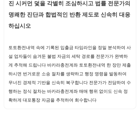
진 시커먼 덫을 각별히 조심하시고 법률 전문가의
명쾌한 진단과 합법적인 반환 제도로 신속히 대응
하십시오
토토환전내역 속에 기록된 입출금 타임라인을 정밀 분석하여 사
설 업자들이 숨겨둔 불법 자금의 세탁 경로를 전문가가 완벽하
게 추적해 드립니다 바카라충전계좌 토토환전내역 한 장만 제출
하시면 번거로운 소송 절차를 생략하고 행정 명령을 발동하여
무너진 경제적 기반을 신속히 복구합니다 전문가가 전담하여 수
행하는 정식 절차는 바카라충전계좌 매매 행위 없이도 신속 정
확하게 대포통장 자금을 추적하여 회수합니다