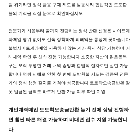
될 위기라면 정식 금융 구제 제도를 발동시켜 합법적인 토토환
불의 기적을 직접 눈으로 확인하십시오
전문가가 처음부터 끝까지 전담하는 정식 반환 신청은 사이트계
좌매입 행위 없이도 신속 정확하게 피해액을 통장에 꽂아줍니다
불법사이트계좌매입 사용하지 않는 계좌 즉시 상담 가능하며 거
래내역 확인 후 신속 진행 가능합니다 소중한 자산의 잃은돈복
구는 오직 투명한 거래 내역 증빙과 합법적 절차로만 실현 가능
합니다 먹튀 피해로 인한 첫 번째 도박환불 시도는 검증된 전문
가의 정식 행정 절차를 거쳐야 성공합니다 토토착오송금반환 잘
못 입금된 금액도 빠르게 반환 가능 여부 확인 지원
개인계좌매입 토토착오송금반환 늦기 전에 상담 진행하
면 훨씬 빠른 해결 가능하며 비대면 접수 지원 가능합니
다