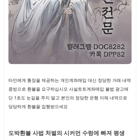
타인에게 통장을 제공하는 개인계좌매입 대신 정당한 거래 내역
증빙으로 환불을 요구하십시오 사설토토계좌매입 불법 광고에
단 1초도 눈길을 주지 말고 본인의 정당한 은행 이체 내역으로
당당하게 환불을 집행받으세요
도박환불 사법 처벌의 시커먼 수렁에 빠져 평생