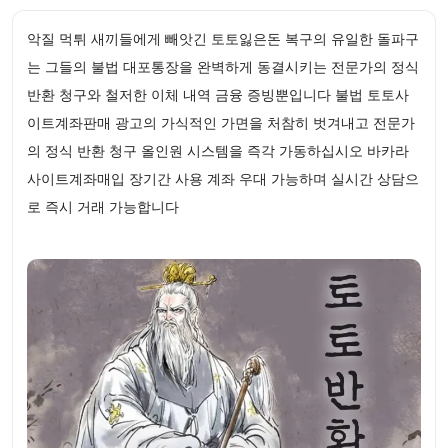
악질 먹튀 새끼들에게 빼앗긴 토토잃은돈 복구의 유일한 돌파구
는 그들의 불법 대포통장을 완벽하게 동결시키는 전문가의 정식
반환 청구와 철저한 이체 내역 금융 증빙뿐입니다 불법 토토사
이트계좌판매 광고의 가식적인 가면을 처참히 벗겨내고 전문가
의 정식 반환 청구 올인원 시스템을 즉각 가동하십시오 바카라
사이트계좌매입 장기간 사용 계좌 우대 가능하며 실시간 상담으
로 즉시 거래 가능합니다