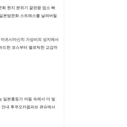
문화 현지 분위기 끝판왕 업소 빠
능 일본밤문화 스트레스를 날려버릴
공 마츠시마신치 가성비의 성지에서
 하드한 코스부터 멜로틱한 교감까
능 일본홍등가 어둠 속에서 더 빛
주 안내 후쿠오카옵파브 큐슈에서