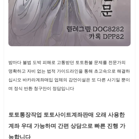
밤마다 불법 도박 피해로 고통받던 토토환불 문제를 전문가의
명확하고 자비 없는 법적 가이드라인을 통해 초고속으로 해결하
십시오 바카라계좌매입 업체의 감언이설은 또 다른 사기일 뿐이
며 정식 반환 청구만이 정답입니다
토토통장작업 토토사이트계좌판매 오래 사용한
계좌 우대 가능하며 간편 상담으로 빠른 진행 가
능합니다