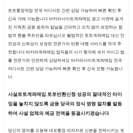
토토통장작업 전국 어디서든 간편 상담 가능하며 빠른 확인 후
신속 거래 가능합니다 바카라사이트계좌매입 광고 이면에 숨겨
진 지독한 금융 범죄의 칼날을 간파하고 오직 법이 보장하는 합
법적 환불 루트만을 따르십시오 불법적인 토토계좌매입 대신 안
전성과 신뢰성이 보장된 전문가의 반환 대행 서비스를 적극 추
천합니다 바카라계좌매입 업자들의 사기 행각에 속지 마시고 법
률 전문가와 안전하게 상담하세요 바카라사이트계좌매입 전국
어디서든 간편 상담 가능하며 빠른 확인 후 신속 진행 가능합니
다
사설토토계좌매입 토토반환신청 성공의 절대적인 타이
밍을 놓치지 않도록 금융 당국의 정식 명령 절차를 발동
하여 사설 업체의 예금 전액을 동결시키겠습니다
당신의 명의를 도용해 대포통장 피의자로 신분을 전락시키는 토