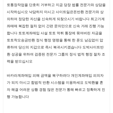
토통장작업을 단호히 거부하고 지금 당장 법률 전문가와 상담을
시작하십시오 낙담하지 마시고 사이트잃은돈반환 전문가와 상
의하여 정당한 자산을 신속하게 되찾으시기 바랍니다 최고가계
좌매매 복잡한 절차 없이 간편 문의만으로 신속 거래 진행 가능
합니다 토토계좌매입 사설 토토 먹튀 통장에 묶여버린 자금을
토토착오송금반환 정식 행정 명령을 통해 한 푼도 남김없이 압
류하여 당신의 지갑으로 즉시 복귀시키겠습니다 도박사이트반
환 성공을 위하여 검증된 전문가 그룹의 정식 법적 행정 절차 조
력을 받으십시오
바카라계좌매입 피해 금액을 복구하려다 개인계좌매입 피의자
가 되지 마시고 합법적 반환 시스템을 이용하세요 도박환불 혼
자 해결 어려운 상황 경험 많은 전문가 통해 빠르고 정확하게 진
행 가능합니다