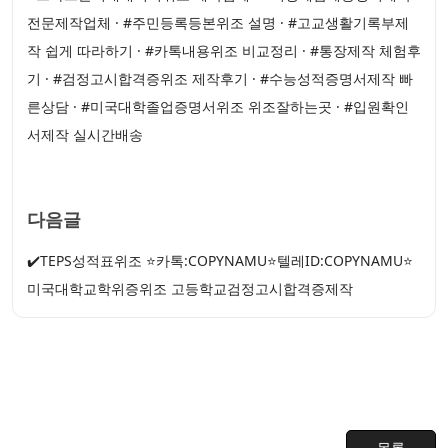
전문제작업체 · #주민등록등본위조 설명 · #고교생활기록부제
작 쉽게 따라하기 · #카톡내용위조 비교정리 · #통장제작 체험후
기 · #검정고시합격증위조 제작후기 · #수능성적증명서제작 빠
른상담 · #미국대학졸업증명서위조 위조잘하는곳 · #입원확인
서제작 실시간배송
다음글
✔️TEPS성적표위조 ⭐카톡:COPYNAMU⭐텔레ID:COPYNAMU⭐
미국대학교학위증위조 고등학교검정고시합격증제작
목록