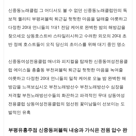
신중동노래클럽 그 어디서도 볼 수 없던 신중동노래클럽만의 독
보적 퀄리티 부평퍼블릭 퇴근길 헛헛한 마음을 달래줄 야릇하고
다정한 20대 언니들의 1대1 전담 케어로 완벽한 밤의 해방감을
찾으세요 상동호스트바 스타일리시하고 수려한 외모의 20대 초
반 정예 호스트들이 오직 당신의 초이스를 위해 대기 중인 명소
신중동여성전용클럽 매너와 피지컬을 탑재한 신중동여성전용클
럽 에이스들 총출동 부천퍼블릭 퇴근길 헛헛한 마음을 녹여줄
야릇하고 다정한 20대 언니들의 밀착 케어로 오늘 밤 완벽한 해
방감을 느껴보십시오 부천노래방선수 부천노래방선수 심장을
저격할 부천노래방선수들의 화끈하고 파격적인 무대 상동여성
전용클럽 상동여성전용클럽의 엄선된 꽃미남들이 선보이는 도
발적인 유혹
부평유흥주점 신중동퍼블릭 내숭과 가식은 전원 압수 완