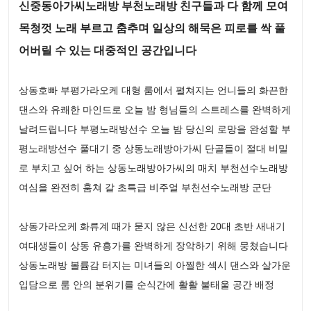
신중동아가씨노래방 부천노래방 친구들과 다 함께 모여
목청껏 노래 부르고 춤추며 일상의 해묵은 피로를 싹 풀
어버릴 수 있는 대중적인 공간입니다
상동호빠 부평가라오케 대형 룸에서 펼쳐지는 언니들의 화끈한
댄스와 유쾌한 마인드로 오늘 밤 형님들의 스트레스를 완벽하게
날려드립니다 부평노래방선수 오늘 밤 당신의 로망을 완성할 부
평노래방선수 풀대기 중 상동노래방아가씨 단골들이 절대 비밀
로 부치고 싶어 하는 상동노래방아가씨의 매치 부천선수노래방
여심을 완전히 훔쳐 갈 초특급 비주얼 부천선수노래방 군단
상동가라오케 화류계 때가 묻지 않은 신선한 20대 초반 새내기
여대생들이 상동 유흥가를 완벽하게 장악하기 위해 뭉쳤습니다
상동노래방 볼륨감 터지는 미녀들의 아찔한 섹시 댄스와 살가운
입담으로 룸 안의 분위기를 순식간에 활활 불태울 공간 배정