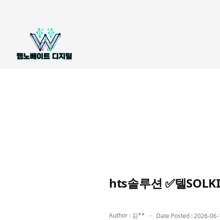
hts솔루션 ✅텔SOL
Author : 김**
Date Posted : 2026-06-