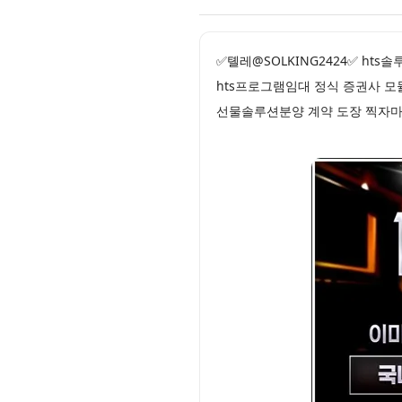
✅톌레@SOLKING2424✅ ht
hts프로그램임대 정식 증권사 모
선물솔루션분양 계약 도장 찍자마