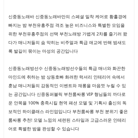
신중동노래바 신중동노래바만의 스페셜 밀착 케어로 황홀경에
빠지는 밤 부천유흥주점 격조 높은 비즈니스와 특별한 모임을
위한 부천유흥주점의 선택 부천노래방 가볍게 2차를 즐기러 왔
다가 매니저들의 숨 막히는 비주얼과 특급 애교에 반해 밤새도
록 발길이 묶이는 마성의 공간입니다
신중동노래방선수 신중동노래방선수들의 특급 매너와 화끈한
마인드에 취하는 밤 상동호빠 화려한 럭셔리 인테리어 속에서
훈남 매니저들의 감동적인 이벤트와 재롱을 마음껏 누릴 수 있
는 공간입니다 신중동퍼블릭 부천룸싸롱 VIP 형님들의 까다로
운 안목을 100% 충족시킬 현역 패션 모델 및 기획사 출신의 독
보적인 하이클래스 라인업입니다 부천룸싸롱 부천 분위기 좋은
룸싸롱 추천! 모델 느낌의 세련된 스타일과 고급스러운 인테리
어로 특별한 밤을 완성할 수 있습니다