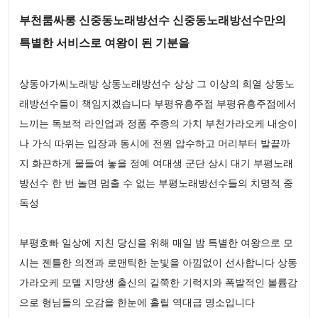
부천룸싸롱 신중동노래방선수 신중동노래방선수만의
특별한 서비스로 여왕이 된 기분을
상동아가씨노래방 상동노래방선수 상상 그 이상의 희열 상동노
래방선수들이 책임지겠습니다 부평유흥주점 부평유흥주점에서
느끼는 독보적 라인업과 정품 주종의 가치 부천가라오케 내숭이
나 가식 따위는 입장과 동시에 전원 압수하고 머리부터 발끝까
지 화끈하게 물들여 놓을 정예 여대생 군단 상시 대기 부평노래
방선수 한 번 놀면 멈출 수 없는 부평노래방선수들의 치명적 중
독성
부평호빠 일상에 지친 당신을 위해 매일 밤 특별한 여왕으로 모
시는 젠틀한 의전과 로맨틱한 눈빛을 아낌없이 선사합니다 상동
가라오케 모델 지망생 출신의 길쭉한 기럭지와 폭발적인 볼륨감
으로 형님들의 오감을 한눈에 홀릴 역대급 명소입니다