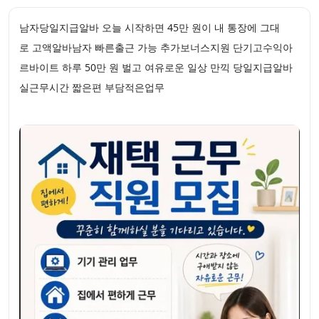
남자당일지급알바 오늘 시작하면 45만 원이 내 통장에 그대
로 고액알바남자 빠른출근 가능 추가보너스지원 단기고수익아
르바이트 하루 50만 원 벌고 여유로운 일상 만끽 당일지급알바
실근무시간 짧은편 부담적은업무