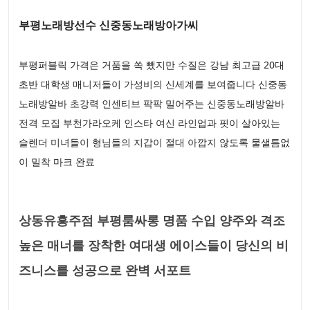
부평노래방선수 신중동노래방아가씨
부평퍼블릭 가격은 거품을 쏙 뺐지만 수질은 강남 최고급 20대
초반 대학생 매니저들이 가성비의 신세계를 보여줍니다 신중동
노래방알바 초강력 인센티브 팍팍 밀어주는 신중동노래방알바
전격 모집 부천가라오케 인스타 여신 라인업과 핏이 살아있는
슬렌더 미녀들이 형님들의 지갑이 절대 아깝지 않도록 물샐틈없
이 밀착 마크 완료
상동유흥주점 부평룸싸롱 명품 수입 양주와 격조
높은 매너를 장착한 여대생 에이스들이 당신의 비
즈니스를 성공으로 완벽 서포트