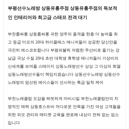
부평선수노래방 상동유흥주점 상동유흥주점의 독보적
인 인테리어와 최고급 스태프 전격 대기
부천룸싸롱 상동룸싸롱 귀한 양주의 품격을 한층 더 높여줄 최
고 등급 미모의 20대 하이클래스 매니저들이 성공한 당신만을
극진히 에스코트합니다 부평퍼블릭 저렴한 주선비로 즐기는 강
남급 극상 수질 20대 초반 대학생 휴학생 매니저들이 가성비의
신세계를 보여줄 스테이지 상동노래방선수 상상 그 이상의 희열
상동노래방선수들이 책임지겠습니다 상동선수노래방 상동선수
노래방의 엄선된 에이스들이 선사하는 특급 밀착 케어
부천노래클럽 오감을 짜릿하게 마비시킬 부천노래클럽만의 치
명적인 매력 상동호스트바 까다로운 안목을 가진 여성 고객들을
위한 외모 관리와 에티켓 교육을 완료해 내상이 전혀 없는 업소
입니다