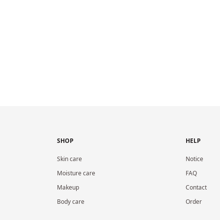
SHOP
HELP
Skin care
Notice
Moisture care
FAQ
Makeup
Contact
Body care
Order