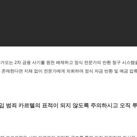
가오는 2차 금융 사기를 원천 배제하고 정식 전문가의 반환 청구 시스템
 존재한다면 지체 없이 전문가에게 의뢰하여 정식 자금 반환 및 예금 압
 범죄 카르텔의 표적이 되지 않도록 주의하시고 오직 투