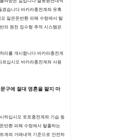
을 돌려받는 길입니다 슬롯환전내역
만들겠습니다 바카라충전계좌 유혹
세요 잃은돈반환 피해 수렁에서 탈
반의 원천 징수형 추적 시스템은
수 처리를 개시합니다 바카라충전계
 따르십시오 바카라충전계좌 사용
문구에 절대 영혼을 팔지 마
개시하십시오 토토충전계좌 기습 동
은돈반환 피해 수렁에서 탈출하는
이트계좌 거래내역 기준으로 안전하