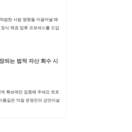
적법한 사법 명령을 이끌어낼 때
 정식 채권 압류 프로세스를 도입
되는 법적 자산 회수 시
내역 확보에만 집중해 주세요 토토
 지름길은 악질 운영진의 감언이설