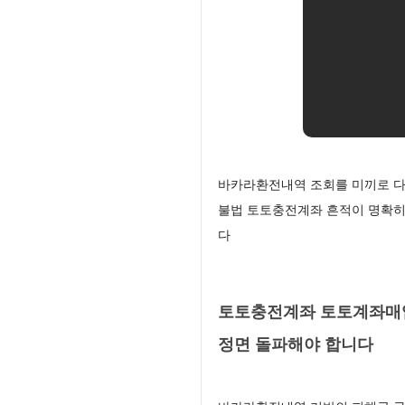
바카라환전내역 조회를 미끼로 다
불법 토토충전계좌 흔적이 명확히
다
토토충전계좌 토토계좌매입
정면 돌파해야 합니다