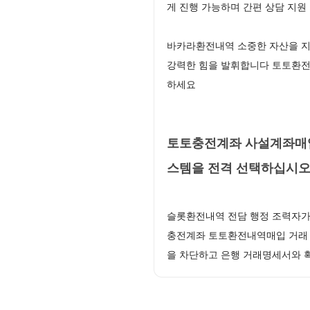
게 진행 가능하며 간편 상담 지원
바카라환전내역 소중한 자산을 지
강력한 힘을 발휘합니다 토토환전
하세요
토토충전계좌 사설계좌매입
스템을 전격 선택하십시
슬롯환전내역 전담 행정 조력자가
충전계좌 토토환전내역매입 거래 
을 차단하고 은행 거래명세서와 