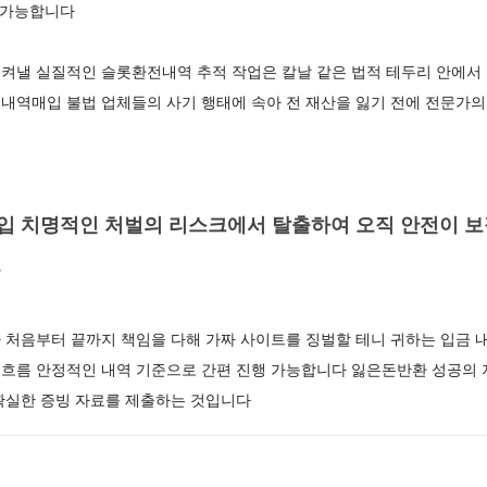
 가능합니다
켜낼 실질적인 슬롯환전내역 추적 작업은 칼날 같은 법적 테두리 안에서 
내역매입 불법 업체들의 사기 행태에 속아 전 재산을 잃기 전에 전문가의
 치명적인 처벌의 리스크에서 탈출하여 오직 안전이 보장
오
 처음부터 끝까지 책임을 다해 가짜 사이트를 징벌할 테니 귀하는 입금 
흐름 안정적인 내역 기준으로 간편 진행 가능합니다 잃은돈반환 성공의
확실한 증빙 자료를 제출하는 것입니다