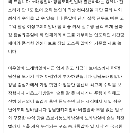
해 드립니다 노래방알바 청담도파민알바 출근하라는 강요나 잔
소리가 단 1도 없어 오직 본인의 최상 컨디션일 때만 골라 나와
최상의 수익을 낼 수 있습니다 룸알바 단기 집중 근무로 빠른 고
수익 달성 여성고페이알바 팁 비중 커서 실수령 금액 크게 올라
감 잠실유흥알바 타 업체와의 비교를 거부하는 압도적인 시간당
페이와 풍성한 인센티브로 잠실 고소득 알바의 기준을 새로 씁
니다
여우알바 노래방알바시급 업계 최고 시급에 보너스까지 팍팍!
당신을 모시기 위해 아낌없이 투자하겠습니다 강남노래방알바
강남 중심가에서 가장 핫한 매장들만 엄선해 최고의 수익을 보
장합니다 서초노래방알바 술을 잘 못 마시거나 주량이 약해도
전혀 상관없이 즐겁게 흥만 돋워주면 되는 세상에서 제일 쉬운
난이도의 알바입니다 강남텐카페알바 버블알바 부담 없는 업무
와 꾸준한 수익 창출 초보가능노래방알바 노래방알바 손님 회전
빨라서 매출 계속 누적되는 구조 송파룸알바 일 시작 전 궁금한