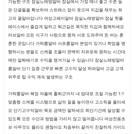
가능한 구조 잠실노래방알바 잠실에서 가장 매너 좋고 수준 높
은 단골들을 확보하여 스트레스 없이 웃으며 지갑을 채우는 최
고의 꿀알바입니다 여성고페이알바 잠실노래방알바 잠실 핫플
레이스에서 즐겁게 일하고 퇴근길은 묵직한 지갑과 함께하세요
러브알바 모든 식구가 사랑으로 뭉쳐 서로 도와주며 돈 버는 훈
훈한 곳입니다 가락룸알바 서초룸알바 본업이 있거나 학업을 병
행하시는 분들도 스케줄 조율이 완벽히 자유로워 원하는 시간대
에만 알짜배기로 수익을 챙겨가실 수 있습니다 잠실노래방알바
룸알바 단기 집중 근무로 빠른 고수익 달성 하퍼알바 고급 고객
위주로 팁 수익 계속 발생하는 구조
가락룸알바 복장 자율에 출퇴근까지 내 맘대로 조절 가능한 1:1
맞춤형 스케줄 시스템으로 삶의 질을 높이면서 고소득을 올리세
요 단기고수익알바 목표 금액만 말하세요 최단기간에 달성할 수
있도록 모든 수단과 방법을 가리지 않고 밀어줍니다 여성전용초
보 아무것도 몰라도 괜찮아요 처음부터 끝까지 친절하게 가이드