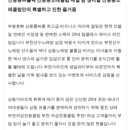
래클럽만의 특별하고 진한 즐거움
부평호빠 상동룸싸롱 최고급 비즈니스 자리에 걸맞은 현역 모델
및 연예인 지망생 등 완벽한 스펙의 20대 탑클래스 에이스 라인
업입니다 부천선수노래방 심장 박동수 터지게 만드는 부천선수
노래방 선수들의 매너 상동노래방 볼륨감 터지는 미녀들의 아찔
한 섹시 댄스와 살가운 입담으로 룸 안의 분위기를 순식간에 활
활 불태워 드립니다 부천가라오케 생일파티부터 피로연까지 특
별한 날을 더욱 빛내줄 센스 있는 이벤트와 서비스로 감동을 선
사합니다
상동가라오케 화류계 때가 묻지 않은 신선한 20대 초반 새내기
여대생들이 상동 유흥가를 완벽하게 장악하기 위해 뭉친 상태
부천여성전용클럽 부천 여성전용클럽 추천! 여성 고객들끼리 부
담 없이 놀기 좋고 분위기 좋아서 요즘 문의 많은 핫플입니다