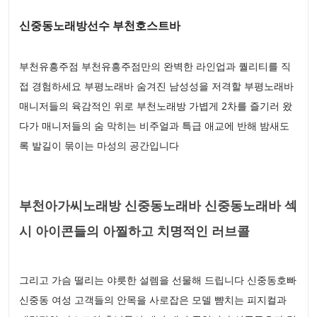
신중동노래방선수 부천호스트바
부천유흥주점 부천유흥주점만의 완벽한 라인업과 퀄리티를 직
접 경험하세요 부평노래바 숨겨진 남성성을 저격할 부평노래바
매니저들의 육감적인 위로 부천노래방 가볍게 2차를 즐기러 왔
다가 매니저들의 숨 막히는 비주얼과 특급 애교에 반해 밤새도
록 발길이 묶이는 마성의 공간입니다
부천아가씨노래방 신중동노래바 신중동노래바 섹
시 아이콘들의 아찔하고 치명적인 러브콜
그리고 가슴 떨리는 야릇한 설렘을 선물해 드립니다 신중동호빠
신중동 여성 고객들의 안목을 사로잡은 모델 뺨치는 피지컬과