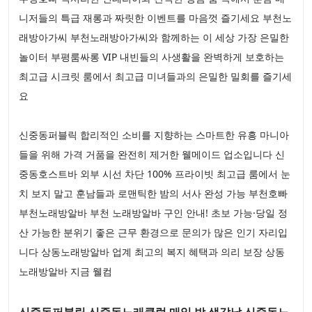
니저들의 특급 재롱과 짜릿한 이벤트를 마음껏 즐기세요 부천노
래방아가씨 부천노래방아가씨와 함께하는 이 세상 가장 은밀한
놀이터 부평룸싸롱 VIP 내빈들의 사생활을 완벽하게 보호하는
최고급 시크릿 룸에서 최고급 미녀들과의 은밀한 밀회를 즐기세
요
신중동퍼블릭 합리적인 소비를 지향하는 스마트한 유흥 마니아
들을 위해 가격 거품을 완전히 제거한 웰메이드 업소입니다 신
중동호스트바 외부 시선 차단 100% 프라이빗 최고급 룸에서 눈
치 보지 말고 훈남들과 로맨틱한 밤의 서사 완성 가능 부천호빠
부천노래방알바 부천 노래방알바 구인 안내! 초보 가능·당일 정
산 가능한 분위기 좋은 근무 환경으로 문의가 많은 인기 자리입
니다 상동노래방알바 업계 최고의 복지 혜택과 의리 보장 상동
노래방알바 지금 웰컴
신중동퍼블릭 신중동노래클럽 매일 밤 생각날 신중동노