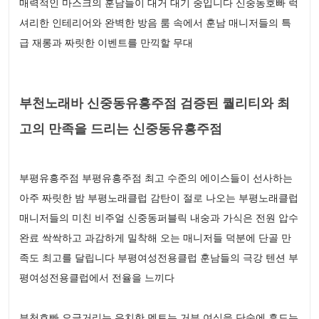
매력적인 마스크의 훈남들이 대거 대기 중입니다 신중동호빠 럭
셔리한 인테리어와 완벽한 방음 룸 속에서 훈남 매니저들의 특
급 재롱과 짜릿한 이벤트를 만끽할 무대
부천노래바 신중동유흥주점 검증된 퀄리티와 최
고의 만족을 드리는 신중동유흥주점
부평유흥주점 부평유흥주점 최고 수준의 에이스들이 선사하는
아주 짜릿한 밤 부평노래클럽 감탄이 절로 나오는 부평노래클럽
매니저들의 미친 비주얼 신중동퍼블릭 내숭과 가식은 전원 압수
완료 싹싹하고 과감하게 밀착해 오는 매니저들 덕분에 단골 만
족도 최고를 달립니다 부평여성전용클럽 훈남들의 극강 텐션 부
평여성전용클럽에서 전율을 느끼다
부천호빠 오글거리는 유치한 멘트는 거부 여심을 단숨에 흔드는