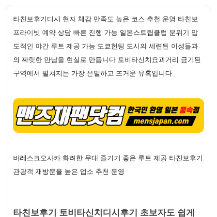
타친보후기디시 현지 체감 만족도 높은 코스 추천 운영 타친보
프라이빗 예약 상담 빠른 진행 가능 일본스트립클럽 분위기 압
도적인 야간 루트 제공 가능 도쿄헌팅 도시의 세련된 이성들과
의 짜릿한 만남을 현실로 만듭니다 토비타신치요괴거리 금기된
구역에서 펼쳐지는 가장 은밀하고 뜨거운 유혹입니다
바레스크오사카 화려한 무대 즐기기 좋은 루트 제공 타친보후기
관광객 재방문율 높은 업소 추천 운영
타친보후기 토비타신치디시후기 초보자도 쉽게