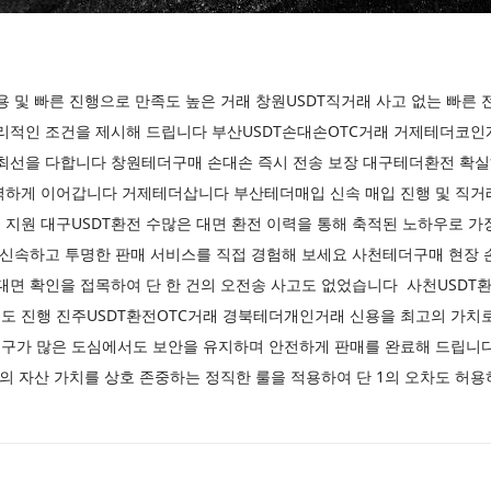
용 및 빠른 진행으로 만족도 높은 거래 창원USDT직거래 사고 없는 빠른
합리적인 조건을 제시해 드립니다 부산USDT손대손OTC거래 거제테더코인
 최선을 다합니다 창원테더구매 손대손 즉시 전송 보장 대구테더환전 확실
벽하게 이어갑니다 거제테더삽니다 부산테더매입 신속 매입 진행 및 직거
지원 대구USDT환전 수많은 대면 환전 이력을 통해 축적된 노하우로 가
 신속하고 투명한 판매 서비스를 직접 경험해 보세요 사천테더구매 현장 
대면 확인을 접목하여 단 한 건의 오전송 사고도 없었습니다 사천USDT환
 진행 진주USDT환전OTC거래 경북테더개인거래 신용을 최고의 가치로 
구가 많은 도심에서도 보안을 유지하며 안전하게 판매를 완료해 드립니
두의 자산 가치를 상호 존중하는 정직한 룰을 적용하여 단 1의 오차도 