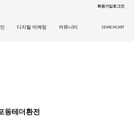
회원가입
로그인
자인
디지털 마케팅
커뮤니티
SEARCH
CART
 남포동테더환전