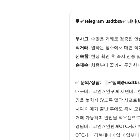
🛡️ ✅Telegram usdtbs8✅ 테
무사고:
수많은 거래로 검증된 안
직거래:
원하는 장소에서 대면 직
신속함:
현장 확인 후 즉시 전송 
손대손:
처음부터 끝까지 투명한 
✅
문의/상담:
✅텔레@usdtbs
대구테더코인개인구매 서면테더현금
밍을 놓치지 않도록 밀착 서포트합
니다 매매가 끝난 후에도 혹시 모
거래 가능하며 안전을 최우선으
경남테더코인개인판매OTC거래 부
OTC거래 경북테더매입 매입부