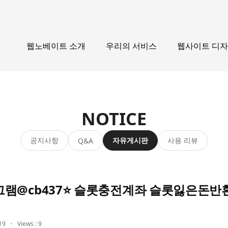
웹노베이트 소개
우리의 서비스
웹사이트 디
NOTICE
공지사항
자유게시판
사용 리뷰
Q&A
램@cb437⭐ 슬롯충전계좌 슬롯잃은돈반
19
Views : 9