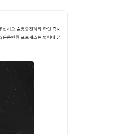
싸우십시오 슬롯충전계좌 확인 즉시
토잃은돈반환 프로세스는 법령에 정