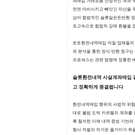
좌매입 거래흐름 안정적인 계좌 
전면 마비시키고 빼앗긴 자산을 
삼아 합법적인 슬롯잃은돈반환 정
초고속으로 합법적 강제 환불을
토토환전내역매입 악질 업체들의 
좌 분석을 통한 정식 반환 청구
프로세스는 관련 법령에 정통한 
슬롯환전내역 사설계좌매입 같
고 정확하게 종결됩니다
환전내역매입 행위의 사법적 위험
대로 불법 도박 카르텔의 계좌를
록 철저한 이체 내역 증빙 기반
형사 처벌의 차가운 올가미가 목