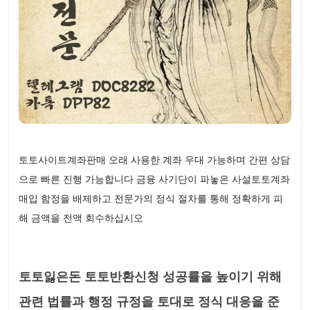
토토사이트계좌판매 오래 사용한 계좌 우대 가능하며 간편 상담
으로 빠른 진행 가능합니다 금융 사기단이 파놓은 사설토토계좌
매입 함정을 배제하고 전문가의 정식 절차를 통해 정확하게 피
해 금액을 전액 회수하십시오
토토잃은돈 토토반환신청 성공률을 높이기 위해
관련 법률과 행정 규정을 토대로 정식 대응을 준