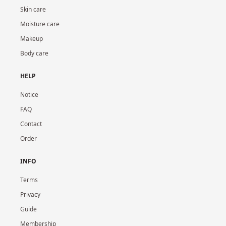
Skin care
Moisture care
Makeup
Body care
HELP
Notice
FAQ
Contact
Order
INFO
Terms
Privacy
Guide
Membership