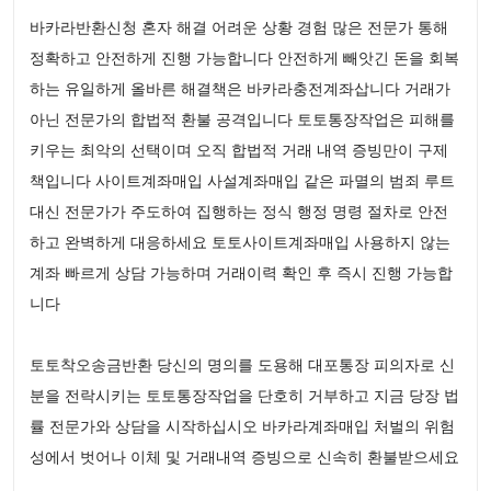
바카라반환신청 혼자 해결 어려운 상황 경험 많은 전문가 통해
정확하고 안전하게 진행 가능합니다 안전하게 빼앗긴 돈을 회복
하는 유일하게 올바른 해결책은 바카라충전계좌삽니다 거래가
아닌 전문가의 합법적 환불 공격입니다 토토통장작업은 피해를
키우는 최악의 선택이며 오직 합법적 거래 내역 증빙만이 구제
책입니다 사이트계좌매입 사설계좌매입 같은 파멸의 범죄 루트
대신 전문가가 주도하여 집행하는 정식 행정 명령 절차로 안전
하고 완벽하게 대응하세요 토토사이트계좌매입 사용하지 않는
계좌 빠르게 상담 가능하며 거래이력 확인 후 즉시 진행 가능합
니다
토토착오송금반환 당신의 명의를 도용해 대포통장 피의자로 신
분을 전락시키는 토토통장작업을 단호히 거부하고 지금 당장 법
률 전문가와 상담을 시작하십시오 바카라계좌매입 처벌의 위험
성에서 벗어나 이체 및 거래내역 증빙으로 신속히 환불받으세요