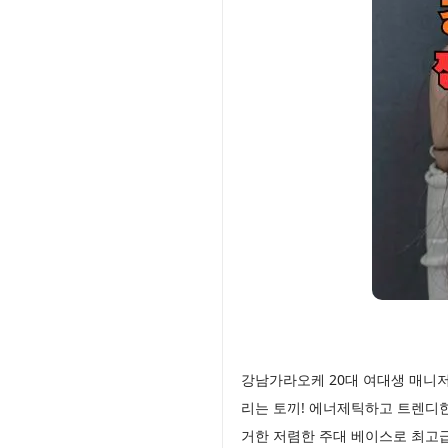
강남가라오케 20대 여대생 매니
리는 토끼! 에너제틱하고 트렌디
거한 저렴한 주대 베이스로 최고급