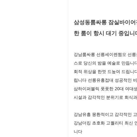
삼성동룸싸롱 잠실바이어접
한 룸이 항시 대기 중입니
강남룸싸롱 선릉세이렌쩜오 선릉을 
스로 당신의 밤을 예술로 만듭니
회적 위상을 한껏 드높여 드립니
립니다 선릉유흥접대 성공적인 비
삼하이퍼블릭 풋풋한 20대 여대
시설과 감각적인 분위기로 회식과
강남유흥 몽환적이고 감각적인 고
강남더킹 초호화 고퀄리티 최신 
니다