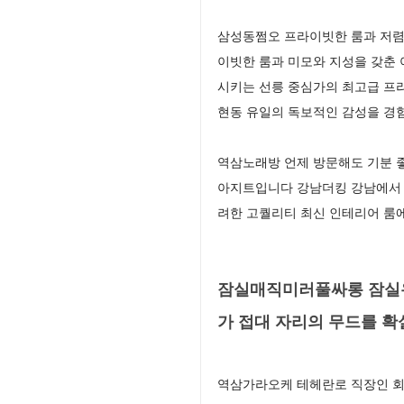
삼성동쩜오 프라이빗한 룸과 저렴
이빗한 룸과 미모와 지성을 갖춘
시키는 선릉 중심가의 최고급 프
현동 유일의 독보적인 감성을 경
역삼노래방 언제 방문해도 기분 좋
아지트입니다 강남더킹 강남에서 
려한 고퀄리티 최신 인테리어 룸
잠실매직미러풀싸롱 잠실유
가 접대 자리의 무드를 
역삼가라오케 테헤란로 직장인 회