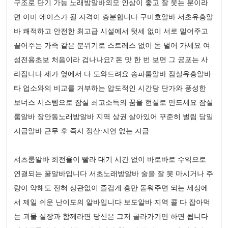
구조로 단기 가능 노래방알바외모 인상이 좋고 잘 웃는 분이라
면 이미 에이스가 될 자격이 충분합니다 구미호알바 서초유흥알
바 쾌적하고 안전한 최고급 시설에서 텃세 없이 서로 밀어주고
끌어주는 가족 같은 분위기로 스트레스 없이 돈 벌어 가세요 여
성전용초보 처음이라 겁나나요? 돈 맛 한 번 보면 그 공포는 사
라집니다 제가 옆에서 다 도와드려요 송파룸알바 잠실유흥알바
타 업소와의 비교를 거부하는 압도적인 시간당 단가와 풍성한
보너스 시스템으로 잠실 최고소득의 꿈을 현실로 만드세요 잠실
룸알바 장안동노래방알바 지역 상권 살아있어 꾸준히 벌림 당일
지급알바 근무 후 즉시 정산·지연 없는 지급
셔츠룸알바 회전율이 빨라 대기 시간 없이 바로바로 수익으로
연결되는 꿀알바입니다 서초노래방알바 술을 잘 못 마시거나 주
량이 약해도 전혀 상관없이 즐겁게 흥만 돋워주면 되는 세상에
서 제일 쉬운 난이도의 알바입니다 보도알바 지역 콜 다 잡아먹
는 괴물 실장과 함께라면 당신은 그저 골라가기만 하면 됩니다