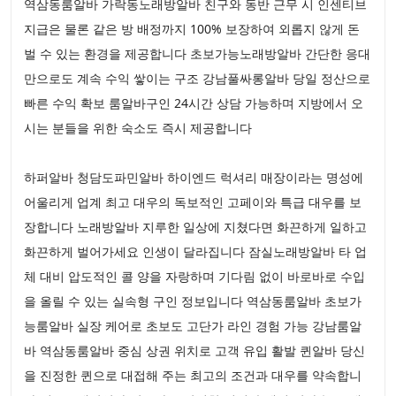
역삼동룸알바 가락동노래방알바 친구와 동반 근무 시 인센티브
지급은 물론 같은 방 배정까지 100% 보장하여 외롭지 않게 돈
벌 수 있는 환경을 제공합니다 초보가능노래방알바 간단한 응대
만으로도 계속 수익 쌓이는 구조 강남풀싸롱알바 당일 정산으로
빠른 수익 확보 룸알바구인 24시간 상담 가능하며 지방에서 오
시는 분들을 위한 숙소도 즉시 제공합니다
하퍼알바 청담도파민알바 하이엔드 럭셔리 매장이라는 명성에
어울리게 업계 최고 대우의 독보적인 고페이와 특급 대우를 보
장합니다 노래방알바 지루한 일상에 지쳤다면 화끈하게 일하고
화끈하게 벌어가세요 인생이 달라집니다 잠실노래방알바 타 업
체 대비 압도적인 콜 양을 자랑하며 기다림 없이 바로바로 수입
을 올릴 수 있는 실속형 구인 정보입니다 역삼동룸알바 초보가
능룸알바 실장 케어로 초보도 고단가 라인 경험 가능 강남룸알
바 역삼동룸알바 중심 상권 위치로 고객 유입 활발 퀸알바 당신
을 진정한 퀸으로 대접해 주는 최고의 조건과 대우를 약속합니