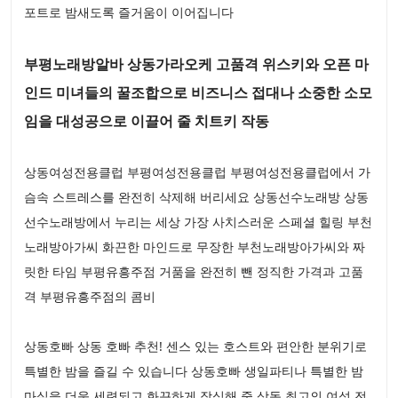
포트로 밤새도록 즐거움이 이어집니다
부평노래방알바 상동가라오케 고품격 위스키와 오픈 마
인드 미녀들의 꿀조합으로 비즈니스 접대나 소중한 소모
임을 대성공으로 이끌어 줄 치트키 작동
상동여성전용클럽 부평여성전용클럽 부평여성전용클럽에서 가
슴속 스트레스를 완전히 삭제해 버리세요 상동선수노래방 상동
선수노래방에서 누리는 세상 가장 사치스러운 스페셜 힐링 부천
노래방아가씨 화끈한 마인드로 무장한 부천노래방아가씨와 짜
릿한 타임 부평유흥주점 거품을 완전히 뺀 정직한 가격과 고품
격 부평유흥주점의 콤비
상동호빠 상동 호빠 추천! 센스 있는 호스트와 편안한 분위기로
특별한 밤을 즐길 수 있습니다 상동호빠 생일파티나 특별한 밤
마실을 더욱 세련되고 화끈하게 장식해 줄 상동 최고의 여성 전