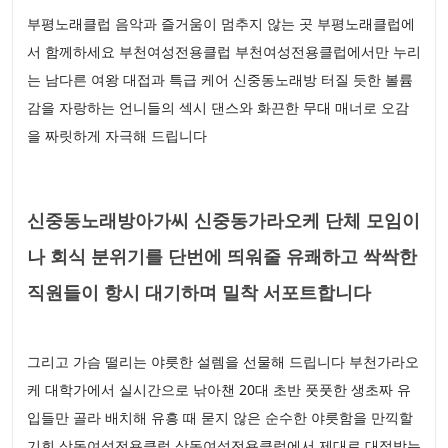
부평노래클럽 음악과 즐거움이 멈추지 않는 곳 부평노래클럽에
서 함께하세요 부천여성전용클럽 부천여성전용클럽에서만 누리
는 남다른 여왕 대접과 특급 케어 신중동노래방 터질 듯한 볼륨
감을 자랑하는 언니들의 섹시 댄스와 화끈한 무대 매너로 오감
을 짜릿하게 자극해 드립니다
신중동노래방아가씨 신중동가라오케 단체 모임이
나 회식 분위기를 단번에 띄워줄 유쾌하고 싹싹한
직원들이 항시 대기하며 밀착 서포트합니다
그리고 가슴 떨리는 야릇한 설렘을 선물해 드립니다 부천가라오
케 대학가에서 실시간으로 낚아챈 20대 초반 풋풋한 생초짜 유
입들만 골라 배치해 유흥 때 묻지 않은 순수한 야릇함을 만끽할
기회 상동여성전용클럽 상동여성전용클럽에서 제대로 대접받는