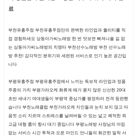
료
부천유흥주점 부천유흥주점만의 완벽한 라인업과 퀄리티를 직
접 경험하세요 상동아가씨노래방 한 번 맛보면 빠져나올 길 없
는 상동아가씨노래방의 치명타 부천선수노래방 부천 선수노래
방 추천! 감각적인 분위기와 세련된 서비스로 인기 높은 공간입
니다
부평유흥주점 부평유흥주점에서 느끼는 독보적 라인업과 정품
주종의 가치 부평가라오케 화류계 때가 묻지 않은 신선한 20대
초반 새내기 여대생들이 부평역 중심가를 평정하러 전격 등판했
습니다 부천노래클럽 부천가라오케 지인들과 눈치 보지 않고 마
음껏 소리 지르며 스트레스를 날려버릴 수 있는 넓고 쾌적한 최
고급 대형 룸이 항시 대기 중입니다 부평노래방 사장님의 아낌
없는 서비스 시간 투척과 오픈 마인드 언니들의 화끈한 밀착 서