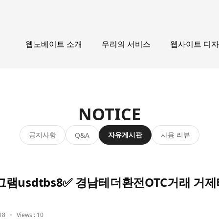
웹노베이트 소개
우리의 서비스
웹사이트 디
NOTICE
공지사항
자유게시판
사용 리뷰
Q&A
램usdtbs8✅ 경남테더환전OTC거래 
18
Views : 10