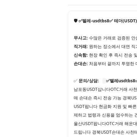
🛡️ ✅텔레-usdtbs8✅ 테더(USD
무사고:
수많은 거래로 검증된 안
직거래:
원하는 장소에서 대면 직
신속함:
현장 확인 후 즉시 전송 
손대손:
처음부터 끝까지 투명한 
✅
문의/상담:
✅텔레usdtbs8
남포동USDT삽니다OTC거래 사
매 손대손 즉시 전송 가능 경북
USDT팝니다 현금화 지원 및 빠
제하고 법령과 신용을 엄수하는 
울산USDT팝니다OTC거래 해운
드립니다 경북USDT손대손 사